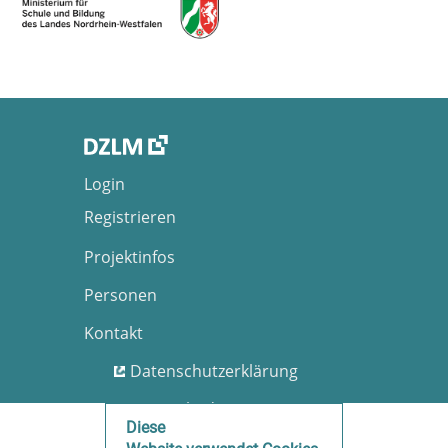
Login
Registrieren
Projektinfos
Personen
Kontakt
Datenschutzerklärung
Nutzungsbedingungen
Diese
Barrierefreiheit