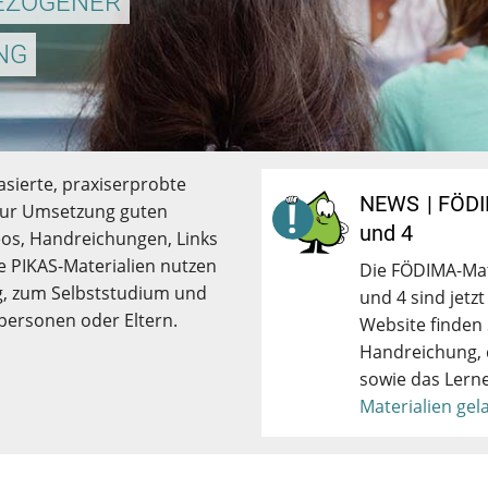
EZOGENER
NG
asierte, praxiserprobte
NEWS
| FÖDI
zur Umsetzung guten
und 4
eos, Handreichungen, Links
e PIKAS-Materialien nutzen
Die FÖDIMA-Mate
ng, zum Selbststudium und
und 4 sind jetz
personen oder Eltern.
Website finden S
Handreichung,
sowie das Lern
Materialien gel