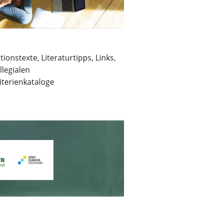
ionstexte, Literaturtipps, Links,
llegialen
iterienkataloge