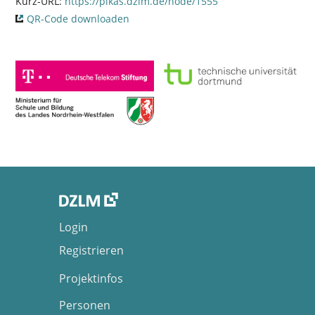
Kurz-URL:
https://pikas.dzlm.de/node/1555
QR-Code downloaden
Login
Registrieren
Projektinfos
Personen