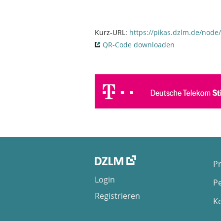
Kurz-URL:
https://pikas.dzlm.de/node
QR-Code downloaden
Pr
Login
P
Registrieren
K