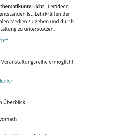
athematikunterricht
- Leitideen
entstanden ist, Lehrkräften der
gitalen Medien zu geben und durch
taltung zu unterstützen.
cht"
r Veranstaltungsreihe ermöglicht
Medien"
n Überblick
ivomath