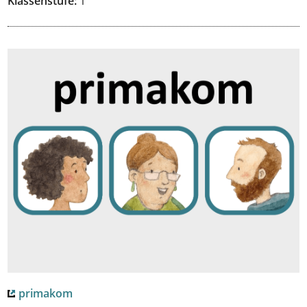
Klassenstufe:
1
primakom