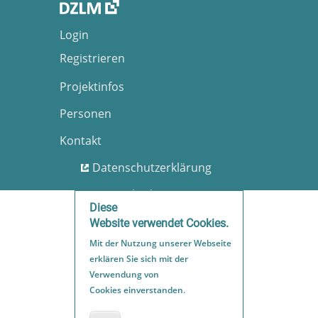
Login
Registrieren
Projektinfos
Personen
Kontakt
Datenschutzerklärung
Nutzungsbedingungen
Diese
Barrierefreiheit
Website verwendet Cookies.
Mit der Nutzung unserer Webseite
Impressum
erklären Sie sich mit der
Sitemap
Verwendung von
Cookies einverstanden.