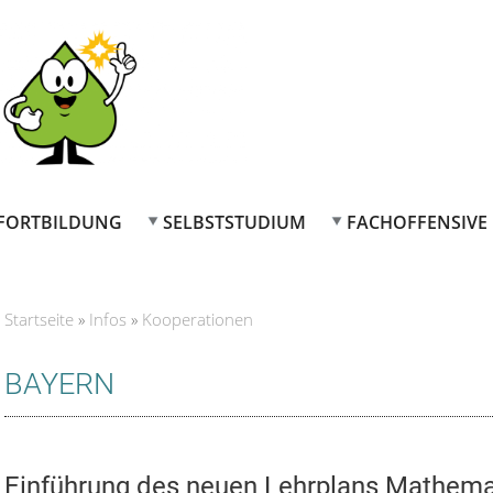
FORTBILDUNG
SELBSTSTUDIUM
FACHOFFENSIVE
Startseite
»
Infos
»
Kooperationen
Sie sind hier
BAYERN
Einführung des neuen Lehrplans Mathema