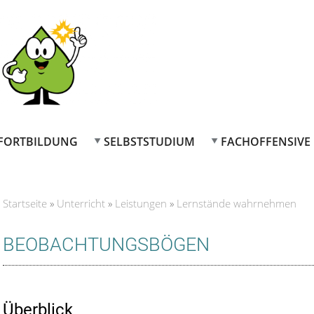
FORTBILDUNG
SELBSTSTUDIUM
FACHOFFENSIVE
Startseite
»
Unterricht
»
Leistungen
»
Lernstände wahrnehmen
Sie sind hier
BEOBACHTUNGSBÖGEN
Überblick