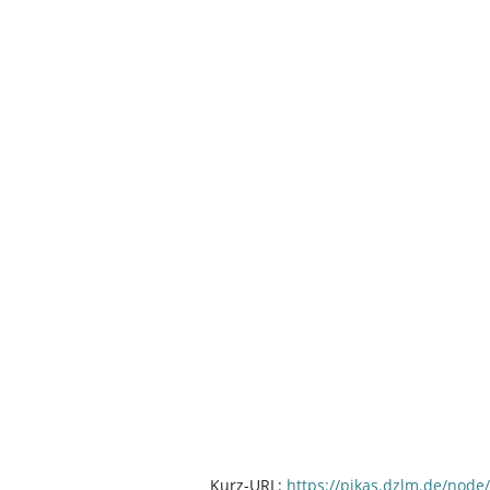
Kurz-URL:
https://pikas.dzlm.de/node