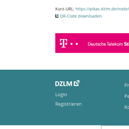
Kurz-URL:
https://pikas.dzlm.de/node
QR-Code downloaden
Pr
Login
P
Registrieren
K